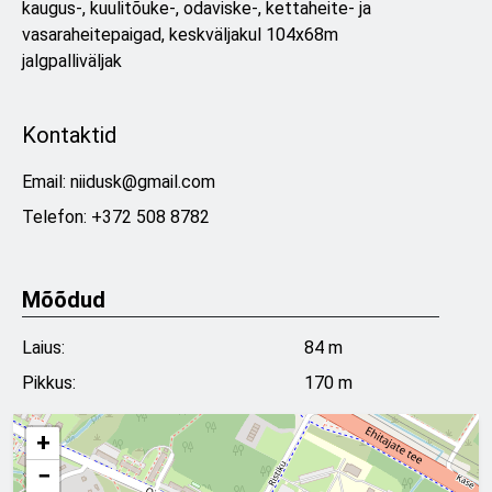
kaugus-, kuulitõuke-, odaviske-, kettaheite- ja
vasaraheitepaigad, keskväljakul 104x68m
jalgpalliväljak
Kontaktid
Email:
niidusk@gmail.com
Telefon: +372 508 8782
Mõõdud
Laius:
84 m
Pikkus:
170 m
+
−