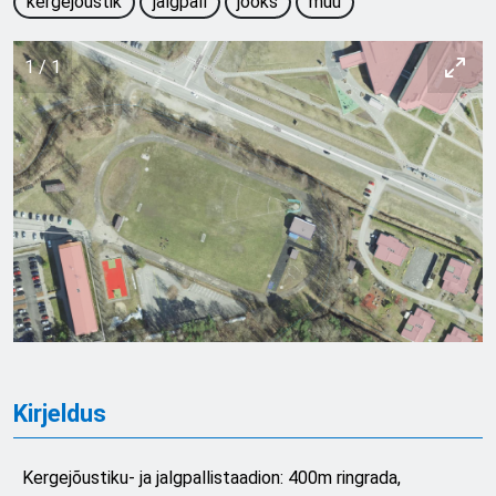
kergejõustik
jalgpall
jooks
muu
1
/
1
Kirjeldus
Kergejõustiku- ja jalgpallistaadion: 400m ringrada,