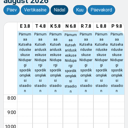
august 2026
Päev
Vertikaalne
Nädal
Kuu
Päevakord
E 3.8
T 4.8
K 5.8
N 6.8
R 7.8
L 8.8
P 9.8
Pärnum
Pärnum
Pärnum
Pärnum
Pärnum
Pärnum
Pärnum
aa
aa
aa
aa
aa
aa
aa
Kutseha
Kutseh
Kutseh
Kutseha
Kutseha
Kutseha
Kutseh
riduske
aridusk
aridusk
riduske
riduske
riduske
aridusk
skuse
eskuse
eskuse
skuse
skuse
skuse
eskuse
Niidupar
Niidupa
Niidupa
Niidupar
Niidupar
Niidupar
Niidupa
gi
rgi
rgi
gi
gi
gi
rgi
spordik
spordik
spordik
spordik
spordik
spordik
spordik
omplek
omplek
omplek
omplek
omplek
omplek
omplek
si
si
si
si
si
si
si
staadio
staadio
staadio
staadio
staadio
staadio
staadio
n
n
n
n
n
n
n
8:00
9:00
10:00