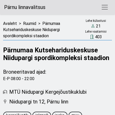
Pärnu linnavalitsus
Lehe külastusi
Avaleht
>
Ruumid
>
Pärnumaa
21
Kutsehariduskeskuse Niidupargi
Lehe vaatamisi
spordikompleksi staadion
403
Pärnumaa Kutsehariduskeskuse
Niidupargi spordikompleksi staadion
Broneeritavad ajad:
E-P 08:00 - 22:00
MTÜ Niidupargi Kergejõustikuklubi
Niidupargi tn 12, Pärnu linn